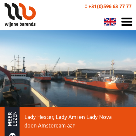
+31(0)596 63 77 77
LEZEN
MEER
Lady Hester, Lady Ami en Lady Nova
doen Amsterdam aan