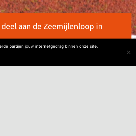
deel aan de Zeemijlenloop in
erde partijen jouw internetgedrag binnen onze site.
 nam deel aan de
p in Delfzijl
 plaats van de Zeemijlenloop Delfzijl. Dit