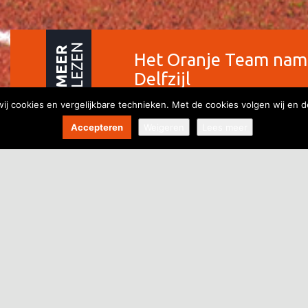
LEZEN
MEER
Het Oranje Team nam 
Delfzijl
wij cookies en vergelijkbare technieken. Met de cookies volgen wij en d
Accepteren
Weigeren
Lees meer
Het Oranje Team
Zeemijlenloo
Op zondag 29 oktober 2017 vond de 6de editie