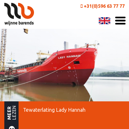
+31(0)596 63 77 77
LEZEN
MEER
Tewaterlating Lady Hannah