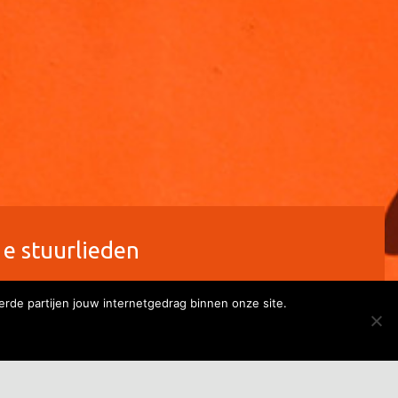
1e stuurlieden
erde partijen jouw internetgedrag binnen onze site.