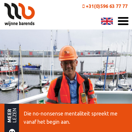
+31(0)596 63 77 77
LEZEN
MEER
Die no-nonsense mentaliteit spreekt me
vanaf het begin aan.